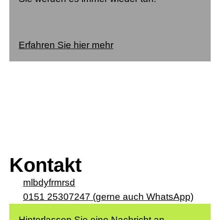
Erfahren Sie hier mehr
Kontakt
m
l
b
dyf
rm
rs
d
0151 25307247 (gerne auch WhatsApp)
Hinterlassen Sie eine Nachricht an